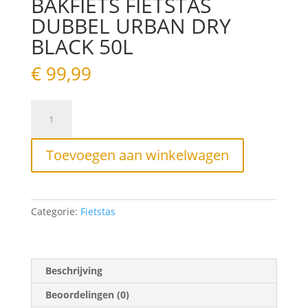
BAKFIETS FIETSTAS
DUBBEL URBAN DRY
BLACK 50L
€
99,99
BAKFIETS
FIETSTAS
DUBBEL
URBAN
Toevoegen aan winkelwagen
DRY
BLACK
50L
aantal
Categorie:
Fietstas
Beschrijving
Beoordelingen (0)