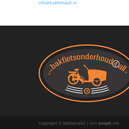
info@bakfiets4all.nl
Copyright © Bakfiets4All | Een
Ustadi
site