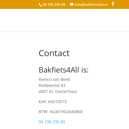
06 190 290 89
info@bakfiets4all.nl
Contact
Bakfiets4All is:
Remco van Beek
Rietbeemd 83
4907 EC Oosterhout
KvK: 64510573
BTW: NL001902440B68
06 190 290 89