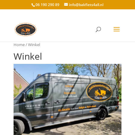
06 190 290 89
info@bakfiets4all.nl
Home
/ Winkel
Winkel