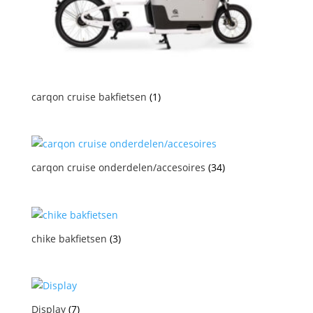
carqon cruise bakfietsen
(1)
carqon cruise onderdelen/accesoires
(34)
chike bakfietsen
(3)
Display
(7)