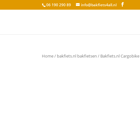
06 190 290 89
info@bakfiets4all.nl
Home
/
bakfiets.nl bakfietsen
/ Bakfiets.nl Cargobike