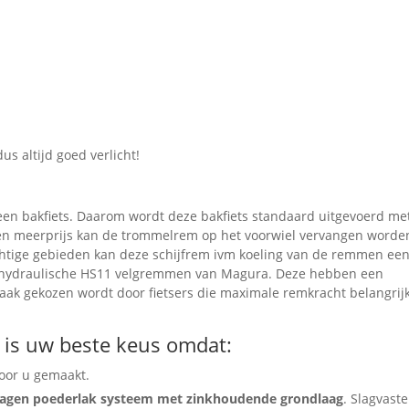
s altijd goed verlicht!
 een bakfiets. Daarom wordt deze bakfiets standaard uitgevoerd me
meerprijs kan de trommelrem op het voorwiel vervangen worde
chtige gebieden kan deze schijfrem ivm koeling van de remmen ee
de hydraulische HS11 velgremmen van Magura. Deze hebben een
ak gekozen wordt door fietsers die maximale remkracht belangrij
l is uw beste keus omdat:
voor u gemaakt.
elagen poederlak systeem met zinkhoudende grondlaag
. Slagvaste