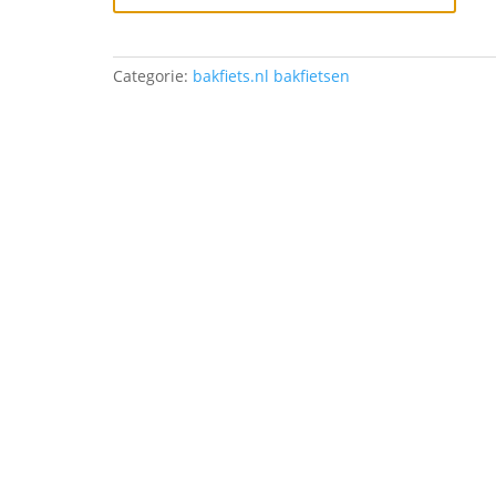
elektrisch
-
Schijfremmen
aantal
Categorie:
bakfiets.nl bakfietsen