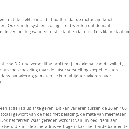
el met de elektronica, dit houdt in dat de motor zijn kracht
en. Ook kan dit systeem zo ingesteld worden dat de naaf
lde versnelling wanneer u stil staat, zodat u de fiets klaar staat o
terne Di2-naafversnelling profiteer je maximaal van de volledig
tische schakeling naar de juiste versnelling soepel te laten
cadans nauwkeurig gemeten. Je kunt altijd terugkeren naar
t.
m een actie radius af te geven. Dit kan variëren tussen de 20 en 100
t totaal gewicht van de fiets met belading, de mate van meefietsen
 Ook het terrein waar gereden wordt is van invloed, denk aan
 fietsen. U kunt de actieradius verhogen door met harde banden te