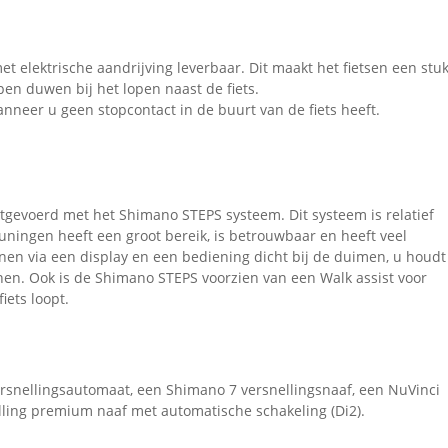
et elektrische aandrijving leverbaar. Dit maakt het fietsen een stu
pen duwen bij het lopen naast de fiets.
nneer u geen stopcontact in de buurt van de fiets heeft.
uitgevoerd met het Shimano STEPS systeem. Dit systeem is relatief
euningen heeft een groot bereik, is betrouwbaar en heeft veel
enen via een display en een bediening dicht bij de duimen, u houdt
nen. Ook is de Shimano STEPS voorzien van een Walk assist voor
iets loopt.
ersnellingsautomaat, een Shimano 7 versnellingsnaaf, een NuVinci
elling premium naaf met automatische schakeling (Di2).