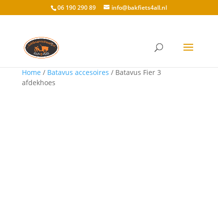
06 190 290 89
info@bakfiets4all.nl
Home
/
Batavus accesoires
/ Batavus Fier 3
afdekhoes