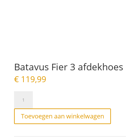
Batavus Fier 3 afdekhoes
€
119,99
Batavus
Fier
3
afdekhoes
Toevoegen aan winkelwagen
aantal