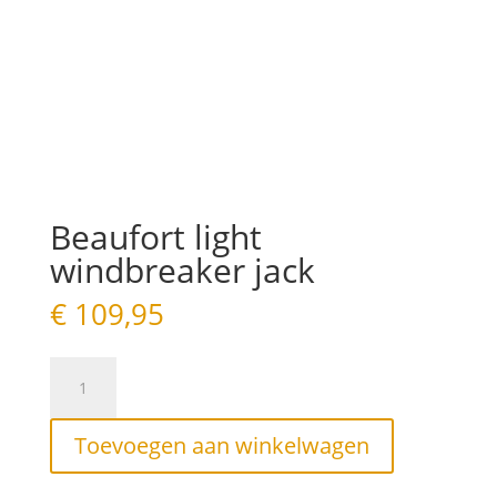
Beaufort light
windbreaker jack
€
109,95
Beaufort
light
windbreaker
jack
Toevoegen aan winkelwagen
aantal