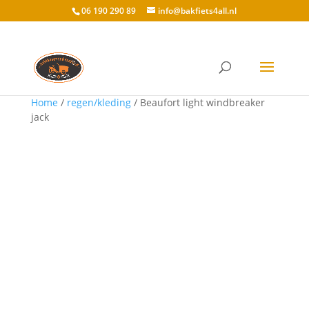
06 190 290 89
info@bakfiets4all.nl
Home
/
regen/kleding
/ Beaufort light windbreaker
jack