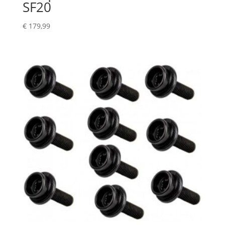
SF20
€
179,99