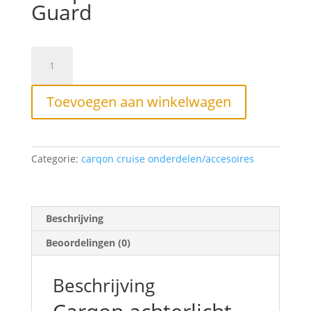
Guard
Carqon
achterlicht
O-
Guard
Toevoegen aan winkelwagen
aantal
Categorie:
carqon cruise onderdelen/accesoires
Beschrijving
Beoordelingen (0)
Beschrijving