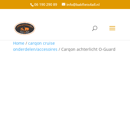
06 190 290 89
info@bakfiets4all.nl
Home
/
carqon cruise
onderdelen/accesoires
/ Carqon achterlicht O-Guard