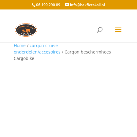
06 190 290 89
info@bakfiets4all.nl
Home
/
carqon cruise
onderdelen/accesoires
/ Carqon beschermhoes
Cargobike