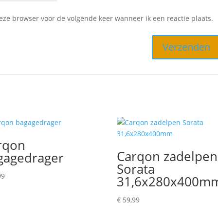
deze browser voor de volgende keer wanneer ik een reactie plaats.
rqon
Carqon zadelpen
gagedrager
Sorata
99
31,6x280x400m
€
59,99