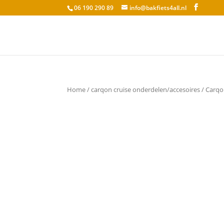
06 190 290 89
info@bakfiets4all.nl
Home
/
carqon cruise onderdelen/accesoires
/ Carqo