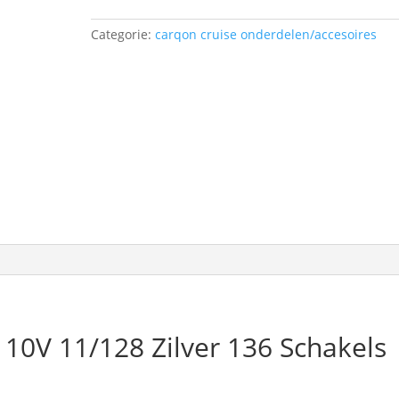
136
Schakels
Categorie:
carqon cruise onderdelen/accesoires
aantal
10V 11/128 Zilver 136 Schakels