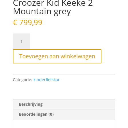
Croozer Kid Keeke 2
Mountain grey
€
799,99
Croozer
Kid
Keeke
2
Toevoegen aan winkelwagen
Mountain
grey
aantal
Categorie:
kinderfietskar
Beschrijving
Beoordelingen (0)