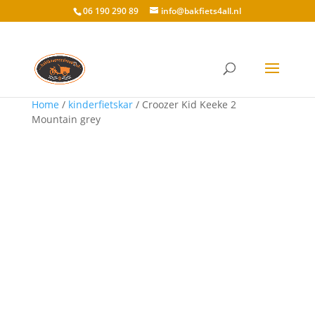
06 190 290 89
info@bakfiets4all.nl
Home
/
kinderfietskar
/ Croozer Kid Keeke 2
Mountain grey