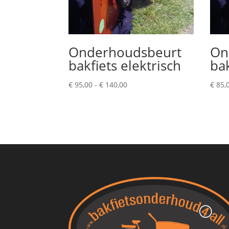
Onderhoudsbeurt
On
bakfiets elektrisch
ba
Prijsklasse:
€
95,00
-
€
140,00
€
85,
€ 95,00
tot
€ 140,00