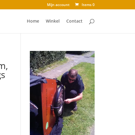
Mijn account
Items 0
Home
Winkel
Contact
m,
gs