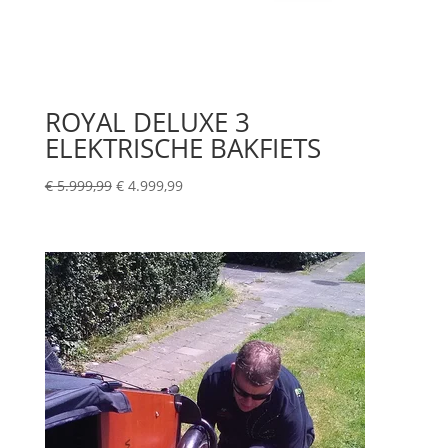
ROYAL DELUXE 3
ELEKTRISCHE BAKFIETS
Oorspronkelijke
Huidige
€
5.999,99
€
4.999,99
prijs
prijs
was:
is:
€ 5.999,99.
€ 4.999,99.