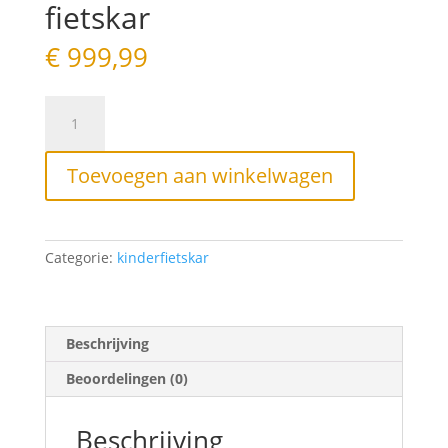
fietskar
€
999,99
Hamax
Breeze
One
fietskar
Toevoegen aan winkelwagen
aantal
Categorie:
kinderfietskar
Beschrijving
Beoordelingen (0)
Beschrijving