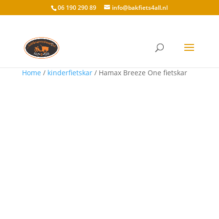
06 190 290 89
info@bakfiets4all.nl
Home
/
kinderfietskar
/ Hamax Breeze One fietskar