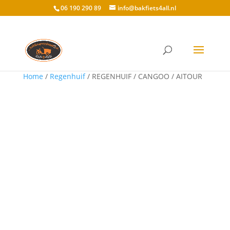
06 190 290 89
info@bakfiets4all.nl
Home
/
Regenhuif
/ REGENHUIF / CANGOO / AITOUR