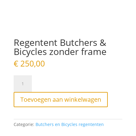
Regentent Butchers &
Bicycles zonder frame
€
250,00
Regentent
Butchers
&
Bicycles
Toevoegen aan winkelwagen
zonder
frame
aantal
Categorie:
Butchers en Bicycles regententen