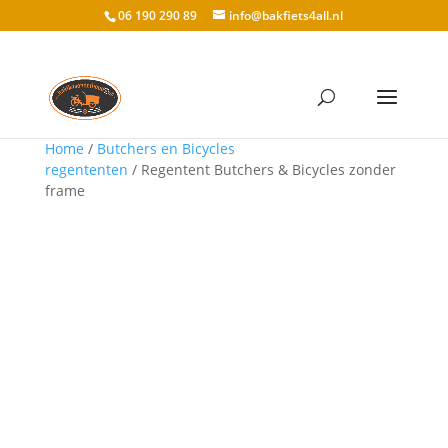
06 190 290 89
info@bakfiets4all.nl
Home
/
Butchers en Bicycles
regententen
/ Regentent Butchers & Bicycles zonder
frame