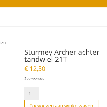
l 21T
Sturmey Archer achter
tandwiel 21T
€
12,50
5 op voorraad
Sturmey
Archer
achter
tandwiel
Toevoegen aan winkelwagen