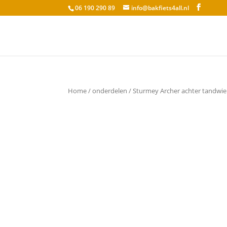
06 190 290 89
info@bakfiets4all.nl
Home
/
onderdelen
/ Sturmey Archer achter tandwie