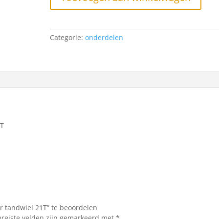
21T
aantal
Categorie:
onderdelen
1T
r tandwiel 21T” te beoordelen
ereiste velden zijn gemarkeerd met
*