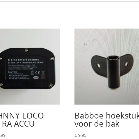
HNNY LOCO
Babboe hoekstu
TRA ACCU
voor de bak
,99
€
9,95