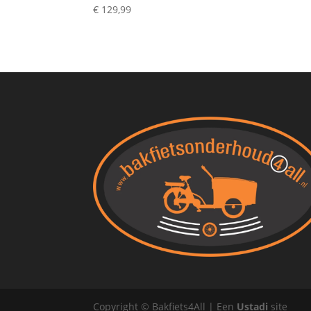
€
129,99
Copyright © Bakfiets4All | Een
Ustadi
site