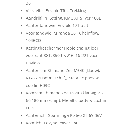
36H
Versteller Enviolo TR – Trekking
Aandrijflijn Ketting, KMC X1 Silver 100L
Achter tandwiel Enviolo 17T plat
Voor tandwiel Miranda 38T Chainflow,
104BCD
Kettingbeschermer Hebie chainglider
voorkant 38T, 350R NV16, 16-22T voor
Enviolo
Achterrem Shimano Zee M640 (klauw);
RT-66 203mm (schijf); Metallic pads w
coolfin H03C
Voorrem Shimano Zee M640 (klauw); RT-
66 180mm (schijf); Metallic pads w coolfin
H03C
Achterlicht Spanninga Plateo XE 6V-36V
Voorlicht Lezyne Power E80