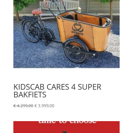
KIDSCAB CARES 4 SUPER
BAKFIETS
Oorspronkelijke
Huidige
€
4.299,00
€
3.999,00
prijs
prijs
was:
is:
€ 4.299,00.
€ 3.999,00.