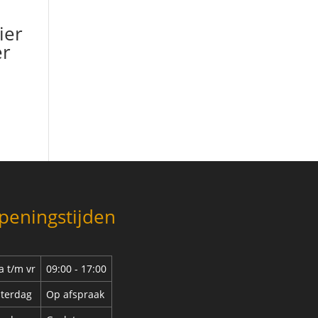
ier
er
peningstijden
 t/m vr
09:00 - 17:00
terdag
Op afspraak