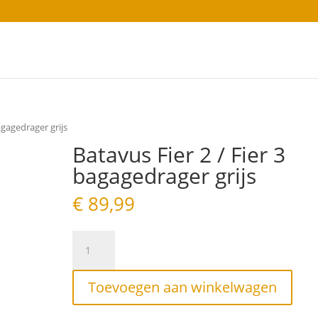
agagedrager grijs
Batavus Fier 2 / Fier 3
bagagedrager grijs
€
89,99
Batavus
Fier
2
/
Toevoegen aan winkelwagen
Fier
3