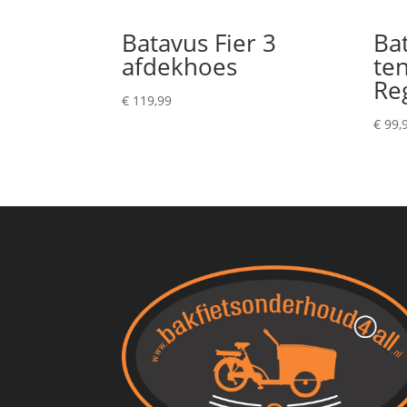
Batavus Fier 3
Bat
afdekhoes
te
Re
€
119,99
€
99,