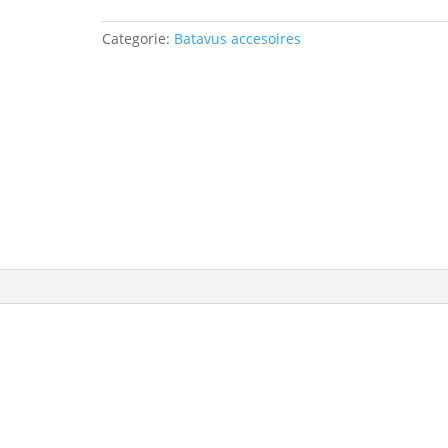
bagagedrager
grijs
Categorie:
Batavus accesoires
aantal