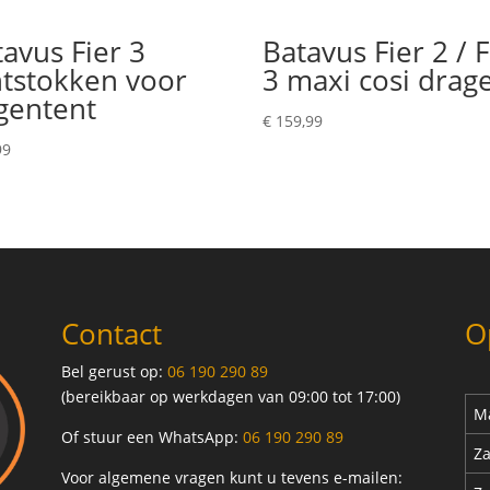
avus Fier 3
Batavus Fier 2 / F
ntstokken voor
3 maxi cosi drag
gentent
€
159,99
99
Contact
O
Bel gerust op:
06 190 290 89
(bereikbaar op werkdagen van 09:00 tot 17:00)
Ma
Of stuur een WhatsApp:
06 190 290 89
Za
Voor algemene vragen kunt u tevens e-mailen: