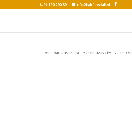
06 190 290 89
info@bakfiets4all.nl
Home
/
Batavus accesoires
/ Batavus Fier 2 / Fier 3 b