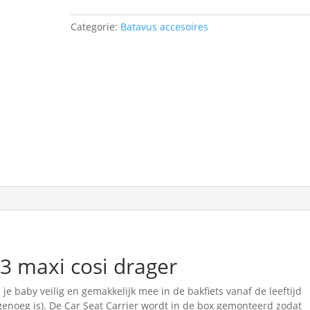
maxi
cosi
Categorie:
Batavus accesoires
drager
aantal
r 3 maxi cosi drager
e baby veilig en gemakkelijk mee in de bakfiets vanaf de leeftijd
enoeg is). De Car Seat Carrier wordt in de box gemonteerd zodat