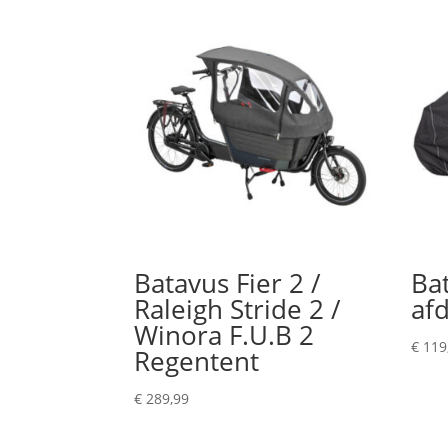
Batavus Fier 2 /
Bat
Raleigh Stride 2 /
af
Winora F.U.B 2
€
119
Regentent
€
289,99