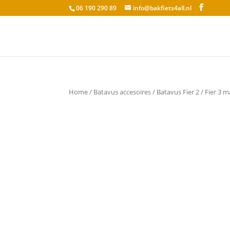
06 190 290 89
info@bakfiets4all.nl
Home
/
Batavus accesoires
/ Batavus Fier 2 / Fier 3 m