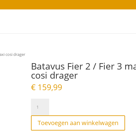
axi cosi drager
Batavus Fier 2 / Fier 3 m
cosi drager
€
159,99
Batavus
Fier
2
/
Toevoegen aan winkelwagen
Fier
3