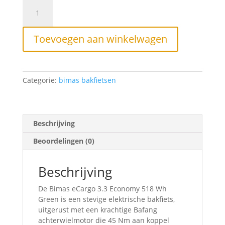
Bimas
eCargo
3.3
–
Toevoegen aan winkelwagen
Economy
bakfiets
aantal
Categorie:
bimas bakfietsen
Beschrijving
Beoordelingen (0)
Beschrijving
De Bimas eCargo 3.3 Economy 518 Wh
Green is een stevige elektrische bakfiets,
uitgerust met een krachtige Bafang
achterwielmotor die 45 Nm aan koppel