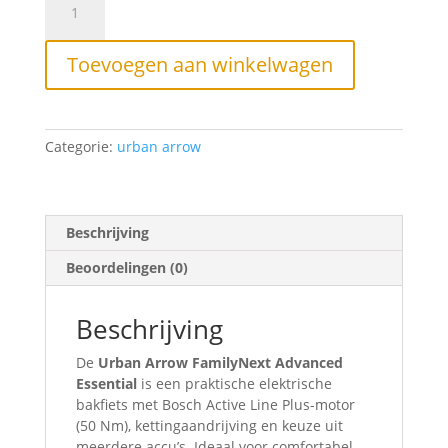
Arrow
FamilyNext
Advanced
Toevoegen aan winkelwagen
Essential
–
elektrische
bakfiets
Categorie:
urban arrow
(groen
,
bosch
accu
Beschrijving
400
wh)
Beoordelingen (0)
aantal
Beschrijving
De
Urban Arrow FamilyNext Advanced
Essential
is een praktische elektrische
bakfiets met Bosch Active Line Plus-motor
(50 Nm), kettingaandrijving en keuze uit
meerdere accu’s. Ideaal voor comfortabel